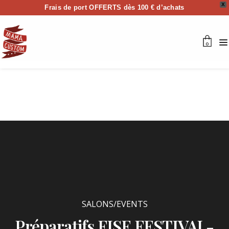
X
Frais de port OFFERTS dès 100 € d’achats
0
SALONS/EVENTS
Préparatifs FISE FESTIVAL-