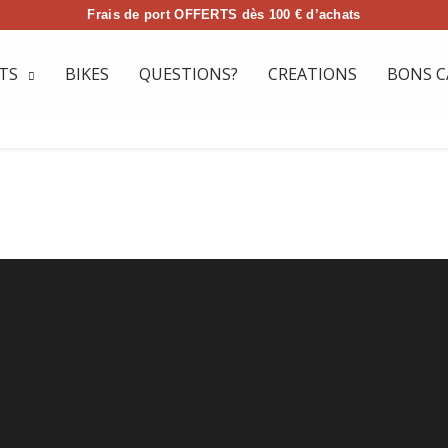
Frais de port OFFERTS dès 100 € d’achats
TS
BIKES
QUESTIONS?
CREATIONS
BONS C