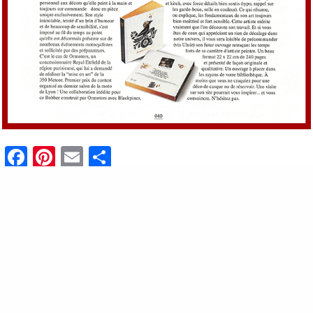
Facebook
Pinterest
Email
Partager
© 2021 Tous droits réservés - Mama Custom |
CGV
|
Politique de
Confidentialité
|
Mentions Légales
|