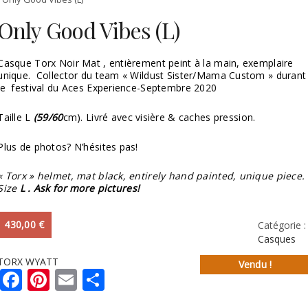
Only Good Vibes (L)
Casque Torx Noir Mat , entièrement peint à la main, exemplaire
unique. Collector du team « Wildust Sister/Mama Custom » durant
le festival du Aces Experience-Septembre 2020
Taille L
(59/60
cm). Livré avec visière & caches pression.
Plus de photos? N’hésites pas!
« Torx » helmet, mat black, entirely hand painted, unique piece.
Size
L . Ask for more pictures!
430,00
€
Catégorie :
Casques
TORX WYATT
Vendu !
Facebook
Pinterest
Email
Partager