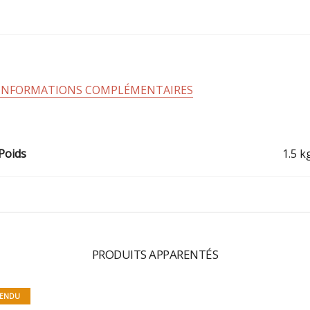
INFORMATIONS COMPLÉMENTAIRES
Poids
1.5 k
PRODUITS APPARENTÉS
ENDU