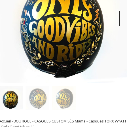
Accueil
-
BOUTIQUE
-
CASQUES CUSTOMISÉS Mama
-
Casques TORX WYATT
- Only Good Vibes (L)