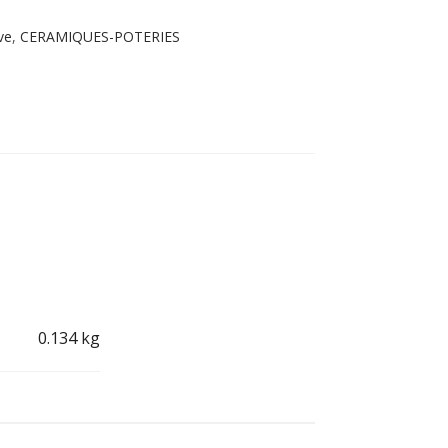
ve
,
CERAMIQUES-POTERIES
st
l
rtager
0.134 kg