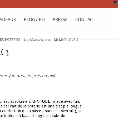
X
ADEAUX
BLOG / BD
PRESSE
CONTACT
ES-POTERIES
-
-Les Mama's Love
- MAMA’S LOVE 3
 3
née (au dos) en grès émaillé.
ici est absolument
U-NI-QUE
!, made avec fun,
 car l’art de la poterie est une disciple longue
a confection de la pièce (manuelle bien sûr), sa
lustrations à base d’engobes, suivi de