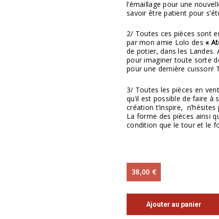
l’émaillage pour une nouvelle
savoir être patient pour s’é
2/ Toutes ces pièces sont e
par mon amie Lolo des
« A
de potier, dans les Landes. 
pour imaginer toute sorte de
pour une dernière cuisson! T
3/ Toutes les pièces en ven
qu’il est possible de faire à
création t’inspire, n’hésit
La forme des pièces ainsi que
condition que le tour et le f
38,00
€
Ajouter au panier