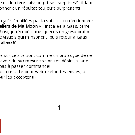
 et dernière cuisson (et ses surprises!), il faut
tonner d’un résultat toujours surprenant!
n grès émaillées par la suite et confectionnées
teliers de Ma Moon »
, installée à Gaas, terre
Ainsi, je récupère mes pièces en grès« brut »
 visuels qui m’inspirent, puis retour à Gaas
allaaa!?
te sur ce site sont comme un prototype de ce
 savoir du
sur mesure
selon tes désirs, si une
es pas à passer commande!
 leur taille peut varier selon tes envies, à
our les acceptent!?
Quantité