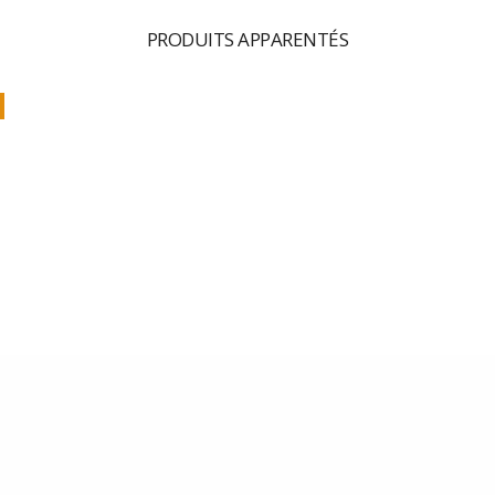
PRODUITS APPARENTÉS
3 CAFE COLORES
A LA CASA!
7
30,00
€