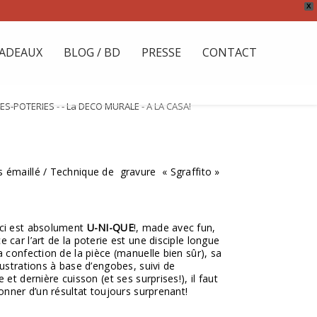
X
ADEAUX
BLOG / BD
PRESSE
CONTACT
ES-POTERIES
-
- La DECO MURALE
- A LA CASA!
 émaillé / Technique de gravure « Sgraffito »
ici est absolument
U-NI-QUE
!, made avec fun,
 car l’art de la poterie est une disciple longue
a confection de la pièce (manuelle bien sûr), sa
lustrations à base d’engobes, suivi de
 et dernière cuisson (et ses surprises!), il faut
tonner d’un résultat toujours surprenant!