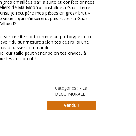
n grès émaillées par la suite et confectionnées
teliers de Ma Moon »
, installée à Gaas, terre
Ainsi, je récupère mes pièces en grès« brut »
 visuels qui m’inspirent, puis retour à Gaas
allaaa!?
te sur ce site sont comme un prototype de ce
 savoir du
sur mesure
selon tes désirs, si une
es pas à passer commande!
 leur taille peut varier selon tes envies, à
our les acceptent!?
Catégories :
- La
DECO MURALE
,
Vendu !
st
l
rtager