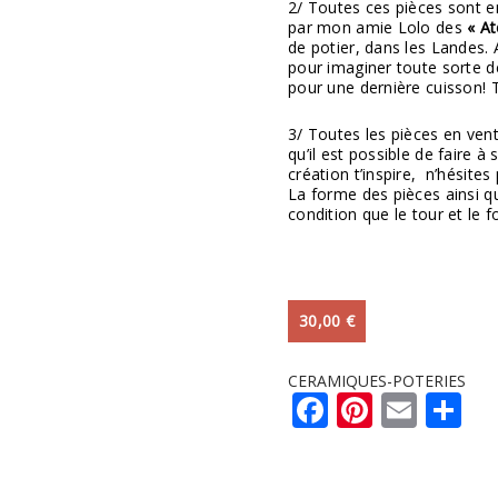
2/ Toutes ces pièces sont e
par mon amie Lolo des
« A
de potier, dans les Landes. 
pour imaginer toute sorte de
pour une dernière cuisson! T
3/ Toutes les pièces en ven
qu’il est possible de faire à
création t’inspire, n’hésit
La forme des pièces ainsi que
condition que le tour et le f
30,00
€
CERAMIQUES-POTERIES
Facebook
Pintere
Emai
Pa