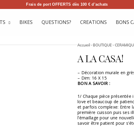
Frais de port OFFERTS dès 100 € d’achats
TS
BIKES
QUESTIONS?
CREATIONS
BONS C
Accueil
-
BOUTIQUE
-
CERAMIQU
A LA CASA!
– Décoration murale en grès
– Dim: 16 X 15
BON A SAVOIR :
1/ Chaque pièce présentée 
love et beaucoup de patience
et parfois complexe: Entre l
première cuisson puis ses il
l’émaillage pour une nouvelle
savoir être patient pour s’é