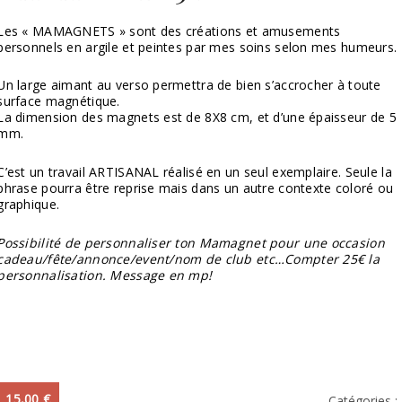
Les « MAMAGNETS » sont des créations et amusements
personnels en argile et peintes par mes soins selon mes humeurs.
Un large aimant au verso permettra de bien s’accrocher à toute
surface magnétique.
La dimension des magnets est de 8X8 cm, et d’une épaisseur de 5
mm.
C’est un travail ARTISANAL réalisé en un seul exemplaire. Seule la
phrase pourra être reprise mais dans un autre contexte coloré ou
graphique.
Possibilité de personnaliser ton Mamagnet pour une occasion
cadeau/fête/annonce/event/nom de club etc…Compter 25€ la
personnalisation. Message en mp!
15,00
€
Catégories :