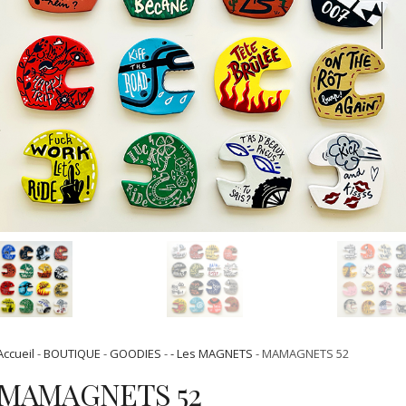
Accueil
-
BOUTIQUE
-
GOODIES
-
- Les MAGNETS
- MAMAGNETS 52
MAMAGNETS 52