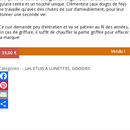
qu’une teinte et un touché unique. Clémentine (aux doigts de fée)
ne travaille qu’avec des chutes de cuir d’ameublement, pour leur
donner une seconde vie.
Ce cuir demande peu d’entretien et va se patiner au fil des années,
en cas de griffure, il suffit de chauffer la partie griffée pour effacer
la marque!
Vendu !
39,00
€
Catégories :
- Les ETUIS A LUNETTES
,
GOODIES
Facebook
Pinterest
Email
Partager