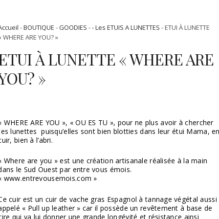
Accueil
-
BOUTIQUE
-
GOODIES
-
- Les ETUIS A LUNETTES
- ETUI À LUNETTE
« WHERE ARE YOU? »
ETUI À LUNETTE « WHERE ARE
YOU? »
« WHERE ARE YOU », « OU ES TU », pour ne plus avoir à chercher
tes lunettes puisqu’elles sont bien blotties dans leur étui Mama, e
cuir, bien à l’abri.
« Where are you » est une création artisanale réalisée à la main
dans le Sud Ouest par entre vous émois.
« www.entrevousemois.com »
Ce cuir est un cuir de vache gras Espagnol à tannage végétal aussi
appelé « Pull up leather » car il possède un revêtement à base de
cire qui va lui donner une grande longévité et résistance ainsi