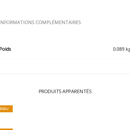
INFORMATIONS COMPLÉMENTAIRES
Poids
0.089 k
PRODUITS APPARENTÉS
ENDU
MAMAGNETS 15
1
MAMAGNETS 7