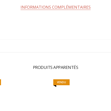
INFORMATIONS COMPLÉMENTAIRES
PRODUITS APPARENTÉS
VENDU
J.K
MISTER LEMON
370,00
€
35