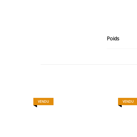
Poids
VENDU
VENDU
RULES
250,00
€