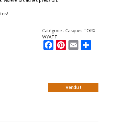
c visière & caches pression.
tos!
Catégorie :
Casques TORX
WYATT
Facebook
Pinterest
Email
Partager
Vendu !