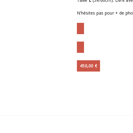
Taille
L
(59/60cm). Livré ave
N’hésites pas pour + de pho
450,00
€