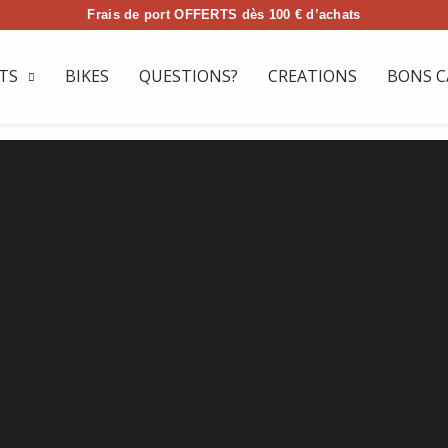
Frais de port OFFERTS dès 100 € d’achats
TS
BIKES
QUESTIONS?
CREATIONS
BONS C
Daytona 73