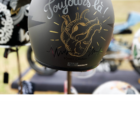
Facebook
Pinterest
Email
Partager
© 2021 Tous droits réservés - Mama Custom |
CGV
|
Politique de