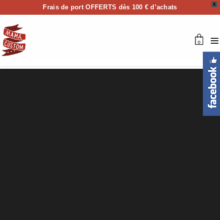
X
Frais de port OFFERTS dès 100 € d’achats
0
To late to die young