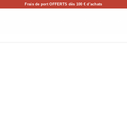
Frais de port OFFERTS dès 100 € d’achats
TS
BIKES
QUESTIONS?
CREATIONS
BONS C
est
l
artager