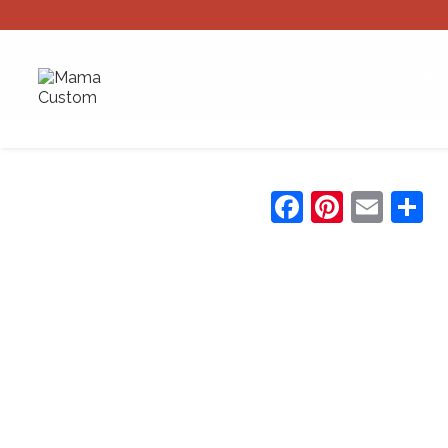
HOME
SHOP
CASQUES/HELME
0
Facebook
Pinter
Emai
P