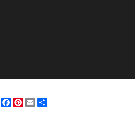
Hoto Heroes & Aces Cafe
London durant le salon
RETROMOBILE 2024
Facebook
Pinterest
Email
Partager