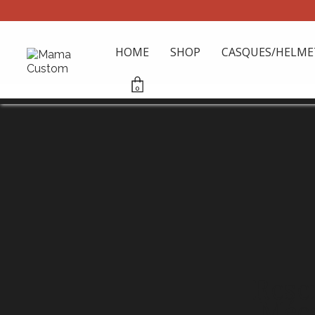
HOME
SHOP
CASQUES/HELME
0
Rese
Méc