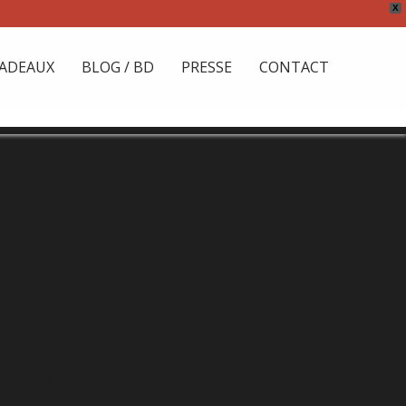
X
ADEAUX
BLOG / BD
PRESSE
CONTACT
range
RNER