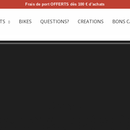
Frais de port OFFERTS dès 100 € d’achats
TS
BIKES
QUESTIONS?
CREATIONS
BONS C
Droogie
rvoir BMW, inspiré par O
anique. Prépa: ROAD BU