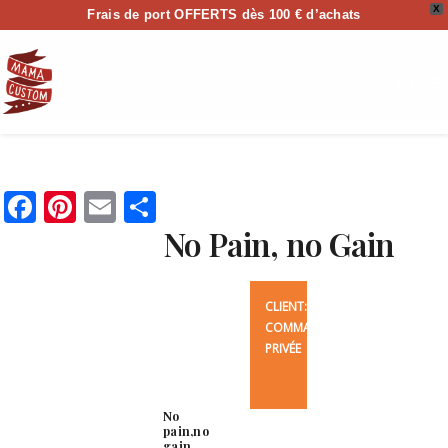
X
Frais de port OFFERTS dès 100 € d’achats
0
Facebook
Pinterest
Email
Partager
No Pain, no Gain
CLIENT:
COMMANDE
PRIVÉE
No
pain,no
gain