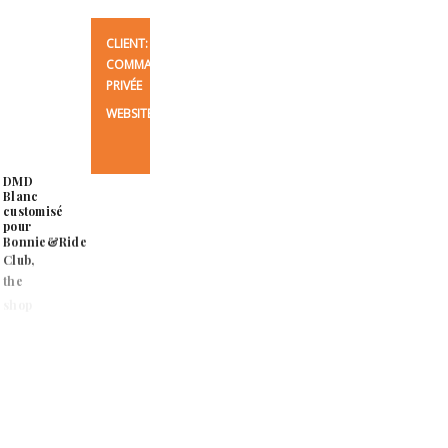
CLIENT:
COMMANDE
PRIVÉE
WEBSITE:
DMD
Blanc
customisé
pour
Bonnie&Ride
Club,
the
shop