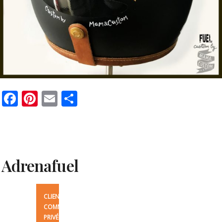
Facebook
Pinterest
Email
Partager
Adrenafuel
CLIENT:
COMMANDE
PRIVÉE