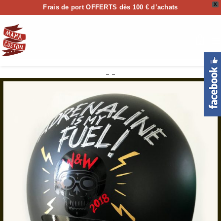
X
Frais de port OFFERTS dès 100 € d’achats
0
– –