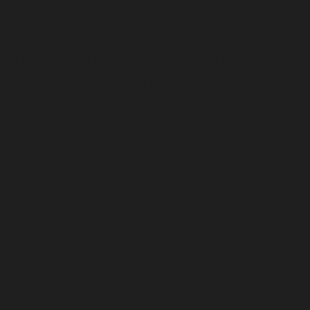
BERWOOD-Prépa Ormotors-Laur
Contest Royal Enfield!