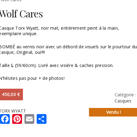
Wolf Cares
Casque Torx Wyatt, noir mat, entièrement peint à la main,
exemplaire unique.
BOMBÉ au vernis noir avec un débord de visuels sur le pourtour d
casque;..Original, oui!!!!
Taille
L
(59/60cm). Livré avec visière & caches pression.
N’hésites pas pour + de photos!
450,00
€
Catégorie :
Casques
TORX WYATT
Vendu !
Facebook
Pinterest
Email
Partager