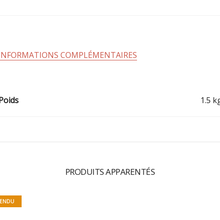
INFORMATIONS COMPLÉMENTAIRES
Poids
1.5 k
PRODUITS APPARENTÉS
ENDU
MISTER JUICE