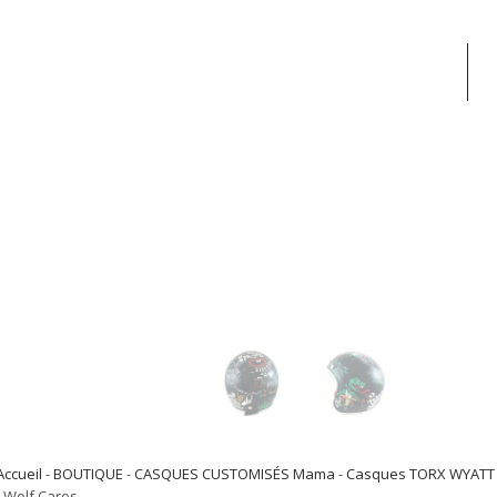
Accueil
-
BOUTIQUE
-
CASQUES CUSTOMISÉS Mama
-
Casques TORX WYATT
- Wolf Cares