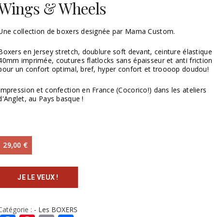
Wings & Wheels
Une collection de boxers designée par Mama Custom.
Boxers en Jersey stretch, doublure soft devant, ceinture élastique
40mm imprimée, coutures flatlocks sans épaisseur et anti friction
pour un confort optimal, bref, hyper confort et troooop doudou!
Impression et confection en France (Cocorico!) dans les ateliers
d'Anglet, au Pays basque !
29,00
€
JE LE VEUX !
Catégorie :
- Les BOXERS