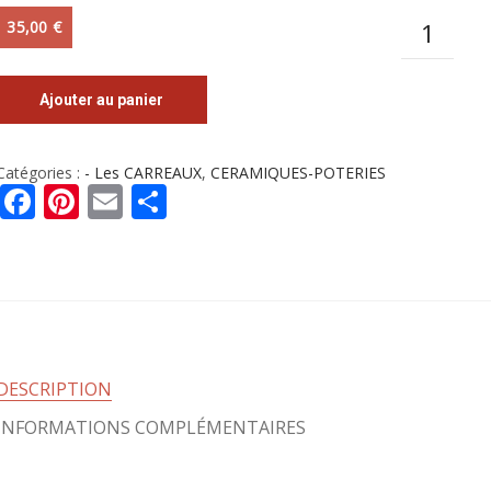
Quantité
35,00
€
Ajouter au panier
Catégories :
- Les CARREAUX
,
CERAMIQUES-POTERIES
Facebook
Pinterest
Email
Partager
DESCRIPTION
INFORMATIONS COMPLÉMENTAIRES