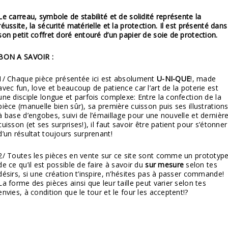
Le carreau, symbole de stabilité et de solidité représente la
réussite, la sécurité matérielle et la protection. Il est présenté dans
son petit coffret doré entouré d’un papier de soie de protection.
BON A SAVOIR :
1/ Chaque pièce présentée ici est absolument
U-NI-QUE
!, made
avec fun, love et beaucoup de patience car l’art de la poterie est
une disciple longue et parfois complexe: Entre la confection de la
pièce (manuelle bien sûr), sa première cuisson puis ses illustration
à base d’engobes, suivi de l’émaillage pour une nouvelle et dernièr
cuisson (et ses surprises!), il faut savoir être patient pour s’étonner
d’un résultat toujours surprenant!
2/ Toutes les pièces en vente sur ce site sont comme un prototyp
de ce qu’il est possible de faire à savoir du
sur mesure
selon tes
désirs, si une création t’inspire, n’hésites pas à passer commande!
La forme des pièces ainsi que leur taille peut varier selon tes
envies, à condition que le tour et le four les acceptent!?