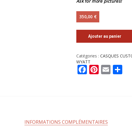
Ask for more pictures!
350,00
€
Ajouter au panier
Catégories :
CASQUES CUST
WYATT
Facebook
Pintere
Emai
Pa
INFORMATIONS COMPLÉMENTAIRES