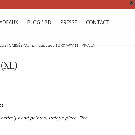
X
ADEAUX
BLOG / BD
PRESSE
CONTACT
CUSTOMISÉS Mama
-
Casques TORX WYATT
- VIVA LA
(XL)
as!
 entirely hand painted, unique piece. Size