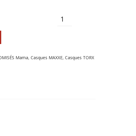
Quantité
OMISÉS Mama
,
Casques MAXXE
,
Casques TORX
st
l
rtager