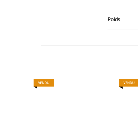
Poids
VENDU
VENDU
MISTER SPICE
350,00
€