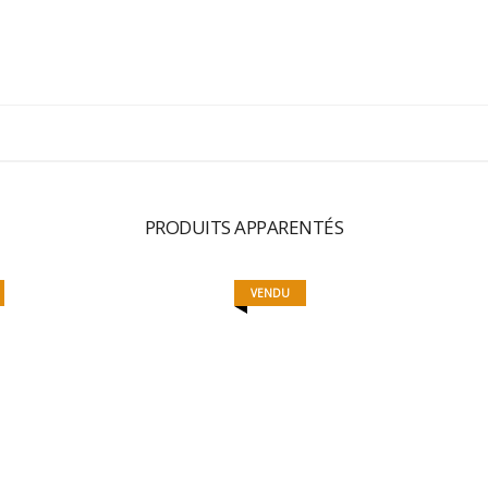
PRODUITS APPARENTÉS
VENDU
RULES
STORM
250,00
€
35