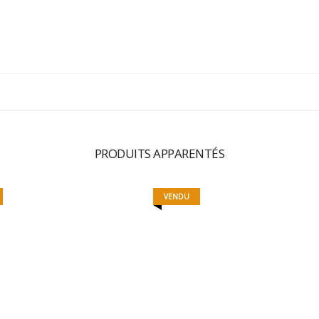
PRODUITS APPARENTÉS
VENDU
BLUE WIND
MISTER JUICE
370,00
€
35