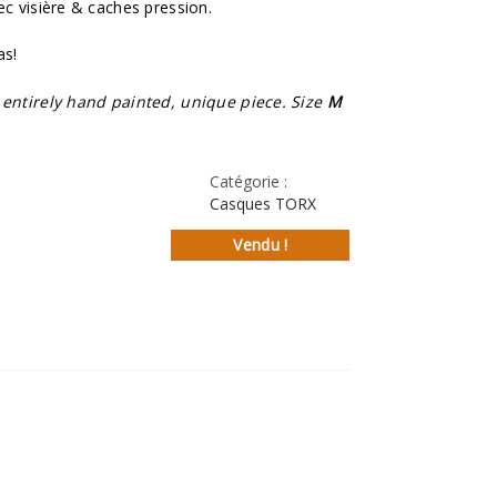
ec visière & caches pression.
as!
, entirely hand painted, unique piece. Size
M
Catégorie :
Casques TORX
Vendu !
st
l
rtager