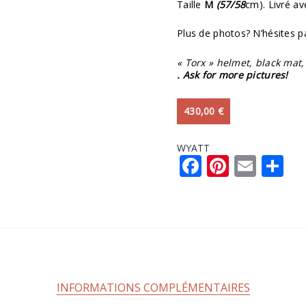
Taille
M
(57/58
cm). Livré av
Plus de photos? N’hésites p
« Torx » helmet, black mat
. Ask for more pictures!
430,00
€
WYATT
Facebook
Pintere
Emai
Pa
INFORMATIONS COMPLÉMENTAIRES