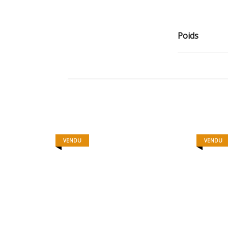
Poids
VENDU
VENDU
69%
370,00
€