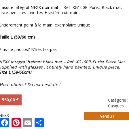
Casque Intégral NEXX noir mat – Ref XG100R-Purist Black mat.
Livré avec ses lunettes + visière cuir noir .
Entièrement peint à la main, exemplaire unique
Taille L (59/60 cm)
Plus de photos? N’hésites pas!
NEXX integral helmet black mat – Ref XG100R-Purist Black Mat.
Supplied with glasses . Entirely hand painted, unique piece.
Size L (59/60cm)
More photos? Do not hesitate !
550,00
€
Catégorie :
Casques
NEXX
Vendu !
Facebook
Pinterest
Email
Partager