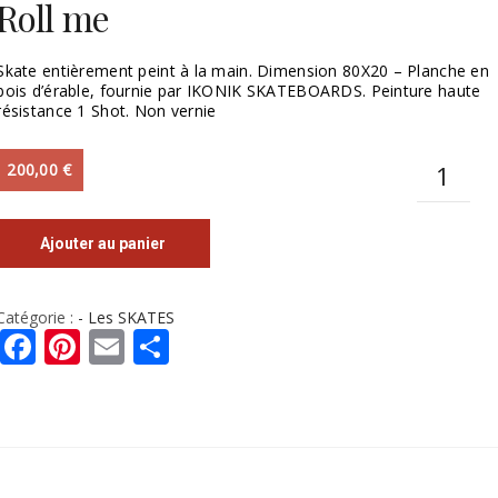
Roll me
Skate entièrement peint à la main. Dimension 80X20 – Planche en
bois d’érable, fournie par IKONIK SKATEBOARDS. Peinture haute
résistance 1 Shot. Non vernie
Quantit
200,00
€
Ajouter au panier
Catégorie :
- Les SKATES
Facebook
Pinterest
Email
Partager