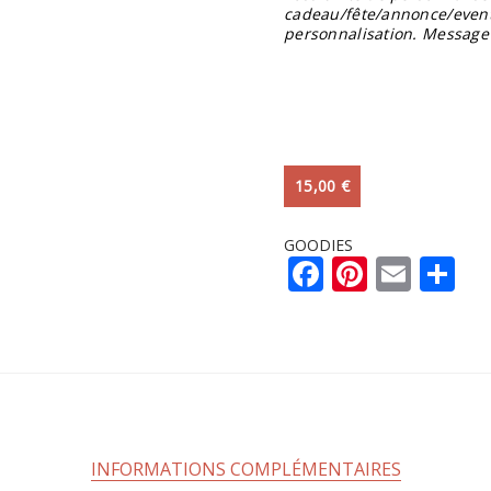
cadeau/fête/annonce/even
personnalisation. Message
15,00
€
GOODIES
Facebook
Pintere
Emai
Pa
INFORMATIONS COMPLÉMENTAIRES