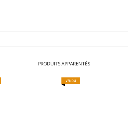
PRODUITS APPARENTÉS
VENDU
MAMAGNETS 8
MAMAGNETS 10
15,00
€
1