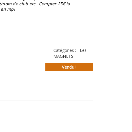
t/nom de club etc…Compter 25€ la
 en mp!
Catégories :
- Les
MAGNETS
,
Vendu !
st
l
rtager