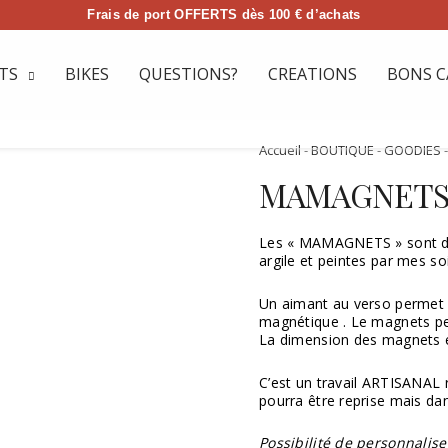
Frais de port OFFERTS dès 100 € d’achats
TS
BIKES
QUESTIONS?
CREATIONS
BONS C
Accueil
-
BOUTIQUE
-
GOODIES
MAMAGNETS
Les « MAMAGNETS » sont de
argile et peintes par mes s
Un aimant au verso permet d
magnétique . Le magnets pe
La dimension des magnets e
C’est un travail ARTISANAL r
pourra être reprise mais da
Possibilité de personnali