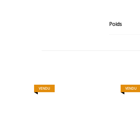
Poids
VENDU
VENDU
MAMAGNETS 17
15,00
€