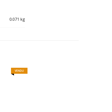
0.071 kg
VENDU
ETUI À LUNETTE
5,00
€
« WHERE ARE YOU? »
39,00
€