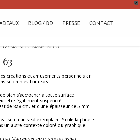
X
ADEAUX
BLOG / BD
PRESSE
CONTACT
-
- Les MAGNETS
- MAMAGNETS 63
 63
s créations et amusements personnels en
oins selon mes humeurs.
e bien s’accrocher à toute surface
ut être également suspendu!
st de 8X8 cm, et d’une épaisseur de 5 mm.
éalisé en un seul exemplaire. Seule la phrase
ns un autre contexte coloré ou graphique.
ser ton Mamagnet pour une occasion