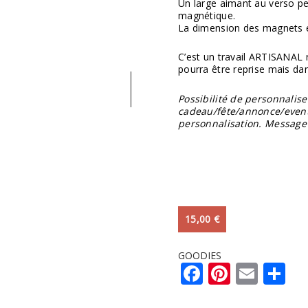
Un large aimant au verso pe
magnétique.
La dimension des magnets e
C’est un travail ARTISANAL r
pourra être reprise mais da
Possibilité de personnali
cadeau/fête/annonce/even
personnalisation. Message
15,00
€
GOODIES
Facebook
Pintere
Emai
Pa