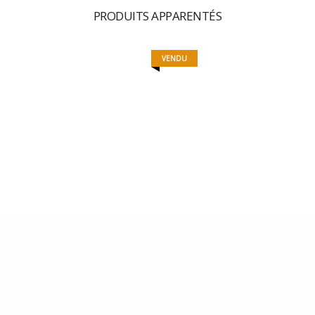
PRODUITS APPARENTÉS
MAMAGNETS 19
VENDU
MAMAGNETS 11
15,00
€
1
ntialité
|
Mentions Légales
|