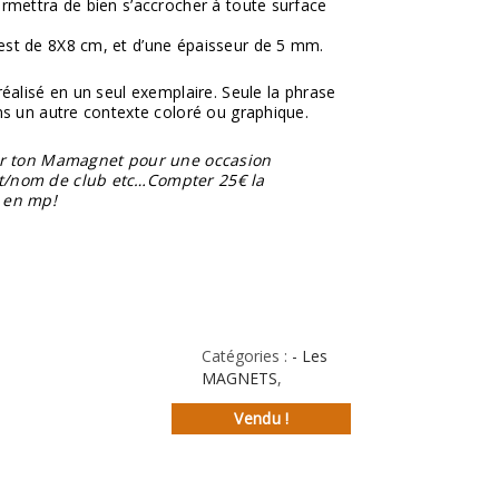
rmettra de bien s’accrocher à toute surface
st de 8X8 cm, et d’une épaisseur de 5 mm.
éalisé en un seul exemplaire. Seule la phrase
ns un autre contexte coloré ou graphique.
ser ton Mamagnet pour une occasion
t/nom de club etc…Compter 25€ la
 en mp!
Catégories :
- Les
MAGNETS
,
Vendu !
st
l
rtager