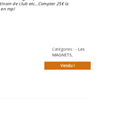
t/nom de club etc…Compter 25€ la
 en mp!
Catégories :
- Les
MAGNETS
,
Vendu !
st
l
rtager