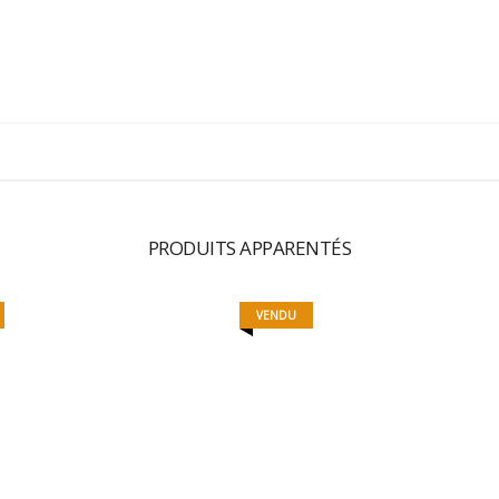
PRODUITS APPARENTÉS
VENDU
MAMAGNETS 12
ETUI À LUNETTE
15,00
€
« WHERE ARE YOU? »
3