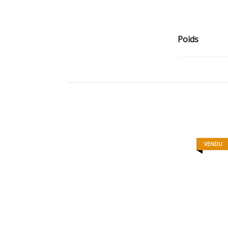
Poids
MAMAGNETS 21
VENDU
15,00
€