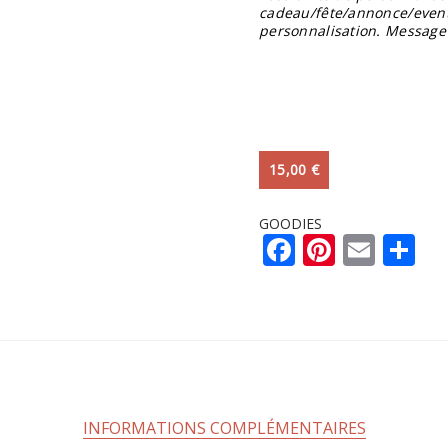
cadeau/fête/annonce/even
personnalisation. Message
15,00
€
GOODIES
Facebook
Pintere
Emai
Pa
INFORMATIONS COMPLÉMENTAIRES