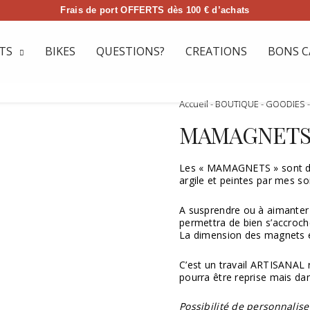
Frais de port OFFERTS dès 100 € d’achats
TS
BIKES
QUESTIONS?
CREATIONS
BONS C
Accueil
-
BOUTIQUE
-
GOODIES
MAMAGNETS
Les « MAMAGNETS » sont de
argile et peintes par mes s
A susprendre ou à aimanter
permettra de bien s’accroch
La dimension des magnets e
C’est un travail ARTISANAL r
pourra être reprise mais da
Possibilité de personnali