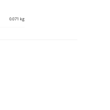
0.071 kg
SOURIS! « SMILE &
KICK »
15,00
€
9,00
€