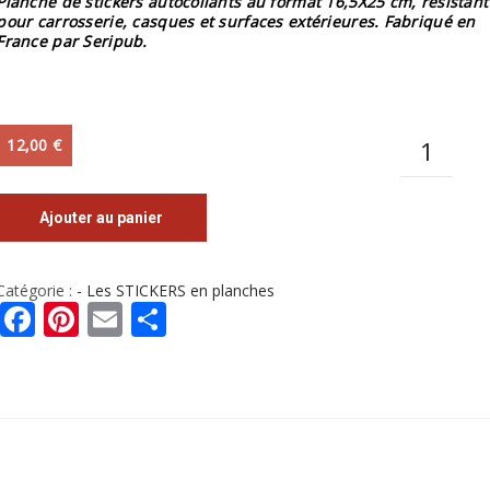
Planche de stickers autocollants au format 16,5X25 cm, résistant
pour carrosserie, casques et surfaces extérieures. Fabriqué en
France par Seripub.
Quantité
12,00
€
Ajouter au panier
Catégorie :
- Les STICKERS en planches
Facebook
Pinterest
Email
Partager