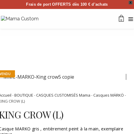
X
Frais de port OFFERTS dès 100 € d’achats
0
VENDU
Accueil
-
BOUTIQUE
-
CASQUES CUSTOMISÉS Mama
-
Casques MÄRKÖ
-
KING CROW (L)
KING CROW (L)
Casque MARKO gris , entièrement peint à la main, exemplaire