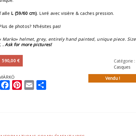
unique.
Taille
L (59/60 cm)
. Livré avec visière & caches pression.
Plus de photos? N’hésites pas!
« Marko» helmet, grey, entirely hand painted, unique piece. Size
L
. Ask for more pictures!
590,00
€
Catégorie :
Casques
MÄRKÖ
Vendu !
Facebook
Pinterest
Email
Partager