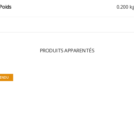
Poids
0.200 k
PRODUITS APPARENTÉS
CARD1
6
ENDU
CARD6
7
CARD2
6
CARD9
6