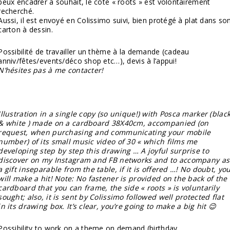
peux encadrer à souhait, le côté « roots » est volontairement
recherché.
Aussi, il est envoyé en Colissimo suivi, bien protégé à plat dans so
carton à dessin.
Possibilité de travailler un thème à la demande (cadeau
anniv/fêtes/events/déco shop etc…), devis à l’appui!
N’hésites pas à me contacter!
Illustration in a single copy (so unique!) with Posca marker (blac
& white ) made on a cardboard 38X40cm, accompanied (on
request, when purchasing and communicating your mobile
number) of its small music video of 30 « which films me
developing step by step this drawing … A joyful surprise to
discover on my Instagram and FB networks and to accompany as
a gift inseparable from the table, if it is offered …! No doubt, yo
will make a hit! Note: No fastener is provided on the back of the
cardboard that you can frame, the side « roots » is voluntarily
sought; also, it is sent by Colissimo followed well protected flat
in its drawing box. It’s clear, you’re going to make a big hit 😉
Possibility to work on a theme on demand (birthday