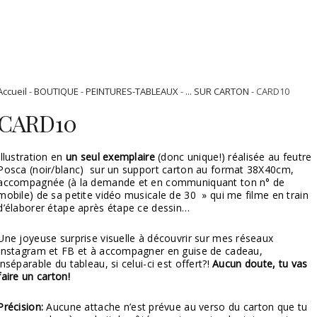
Accueil
-
BOUTIQUE
-
PEINTURES-TABLEAUX
-
... SUR CARTON
- CARD10
CARD10
Illustration en
un seul exemplaire
(donc unique!) réalisée au feutre
Posca (noir/blanc) sur un support carton au format 38X40cm,
accompagnée (à la demande et en communiquant ton n° de
mobile) de sa petite vidéo musicale de 30 » qui me filme en train
d’élaborer étape après étape ce dessin…
Une joyeuse surprise visuelle à découvrir sur mes réseaux
Instagram et FB et à accompagner en guise de cadeau,
inséparable du tableau, si celui-ci est offert?!
Aucun doute, tu vas
faire un carton!
Précision:
Aucune attache n’est prévue au verso du carton que tu