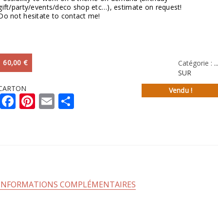
gift/party/events/deco shop etc…), estimate on request!
Do not hesitate to contact me!
60,00
€
Catégorie :
..
SUR
CARTON
Vendu !
Facebook
Pinterest
Email
Partager
INFORMATIONS COMPLÉMENTAIRES